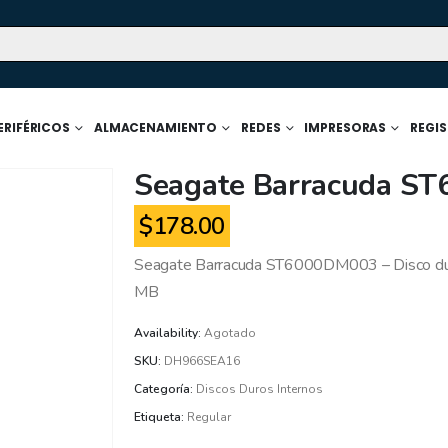
ERIFÉRICOS
ALMACENAMIENTO
REDES
IMPRESORAS
REGI
Seagate Barracuda S
$
178.00
Seagate Barracuda ST6000DM003 – Disco duro 
MB
Availability:
Agotado
SKU:
DH966SEA16
Categoría:
Discos Duros Internos
Etiqueta:
Regular