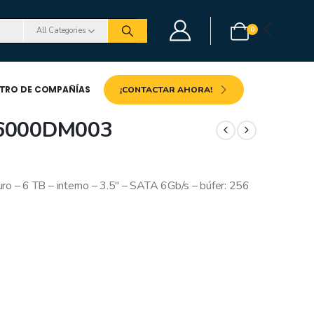
0
All Categories
STRO DE COMPAÑÍAS
¡CONTACTAR AHORA!
T6000DM003
– 6 TB – interno – 3.5″ – SATA 6Gb/s – búfer: 256