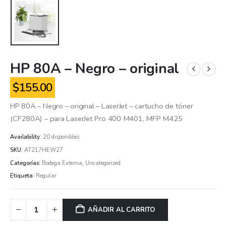
HP 80A – Negro – original
$
155.00
HP 80A – Negro – original – LaserJet – cartucho de tóner
(CF280A) – para LaserJet Pro 400 M401, MFP M425
Availability:
20 disponibles
SKU:
AT217HEW27
Categorías:
Bodega Externa
,
Uncategorized
Etiqueta:
Regular
AÑADIR AL CARRITO