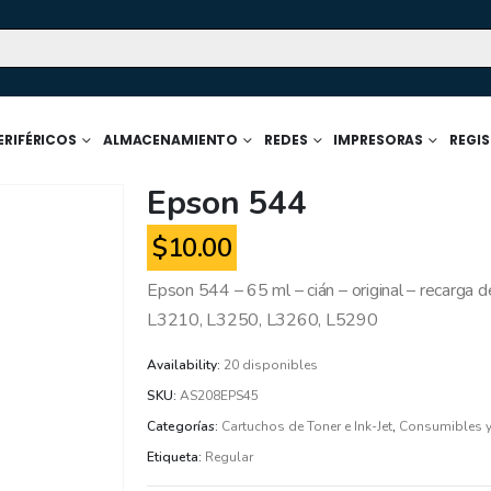
ERIFÉRICOS
ALMACENAMIENTO
REDES
IMPRESORAS
REGI
Epson 544
$
10.00
Epson 544 – 65 ml – cián – original – recarga
L3210, L3250, L3260, L5290
Availability:
20 disponibles
SKU:
AS208EPS45
Categorías:
Cartuchos de Toner e Ink-Jet
,
Consumibles y
Etiqueta:
Regular