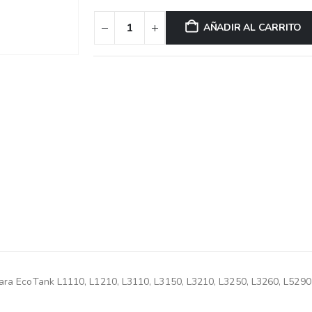
AÑADIR AL CARRITO
– para EcoTank L1110, L1210, L3110, L3150, L3210, L3250, L3260, L5290