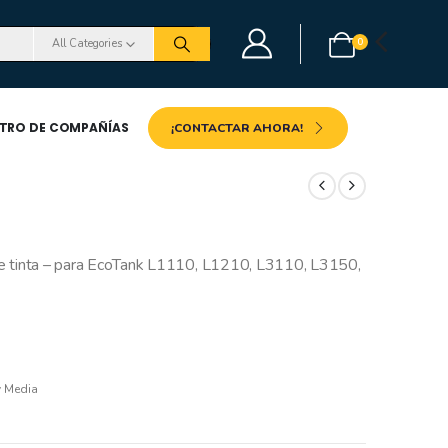
0
All Categories
STRO DE COMPAÑÍAS
¡CONTACTAR AHORA!
 de tinta – para EcoTank L1110, L1210, L3110, L3150,
 Media