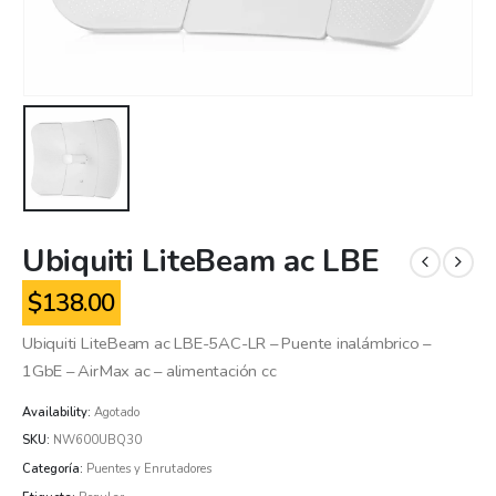
Ubiquiti LiteBeam ac LBE
$
138.00
Ubiquiti LiteBeam ac LBE-5AC-LR – Puente inalámbrico –
1GbE – AirMax ac – alimentación cc
Availability:
Agotado
SKU:
NW600UBQ30
Categoría:
Puentes y Enrutadores