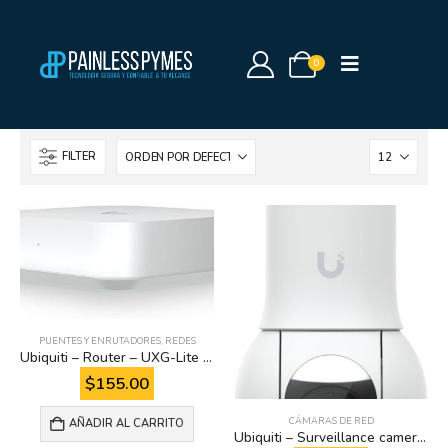
0
FILTER
PUENTES Y ENRUTADORES
,
REDES
Ubiquiti – Router – UXG-Lite Gateway Lite
$
155.00
CÁMARAS DE RED
AÑADIR AL CARRITO
Ubiquiti – Surveillance camera – Indoor / Outdoor