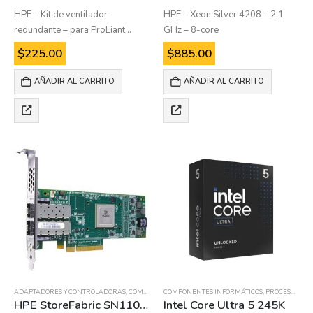
HPE – Kit de ventilador
HPE – Xeon Silver 4208 – 2.1
redundante – para ProLiant
GHz – 8-core
ML110 Gen10, ML110 Gen10
$
225.00
$
885.00
Entry, ML110 Gen10
Performance, ML110 Gen10
AÑADIR AL CARRITO
AÑADIR AL CARRITO
Solution
ADAPTADORES Y CONTROLADORAS
,
COMPONENTES INFORMÁTICOS
COMPONENTES INFORMÁTICOS
,
PROCESADORES
HPE StoreFabric SN1100Q 16Gb Dual Port
Intel Core Ultra 5 245K