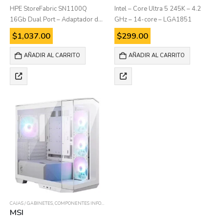
HPE StoreFabric SN1100Q
Intel – Core Ultra 5 245K – 4.2
16Gb Dual Port – Adaptador de
GHz – 14-core – LGA1851
bus de host – PCIe 3.0 perfil bajo
$
1,037.00
$
299.00
– 16Gb Fibre Channel x 2 – para
ProLiant DL325 Gen10, DL345
AÑADIR AL CARRITO
AÑADIR AL CARRITO
Gen10,…
CAJAS / GABINETES
,
COMPONENTES INFORMÁTICOS
MSI